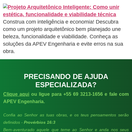
Construa com inteligência e economia! Descubra
como um projeto arquitetônico bem planejado une
beleza, funcionalidade e viabilidade. Conheça as
soluções da APEV Engenharia e evite erros na sua
obra.
PRECISANDO DE AJUDA
ESPECIALIZADA?
Clique aqui
ou ligue para +55 69 3213-1656 e fale com
APEV Engenharia.
Confia ao Senhor as tuas obras, e os teus pensamentos serão
definidos -
Provérbios 16:3
Bem-aventurado aquele que teme ao Senhor e anda nos seus